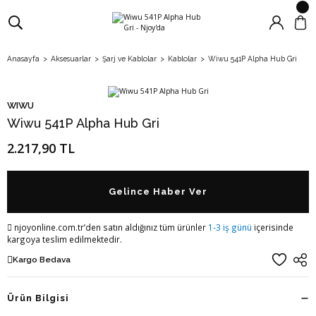
Anasayfa
Aksesuarlar
Şarj ve Kablolar
Kablolar
Wiwu 541P Alpha Hub Gri
WIWU
Wiwu 541P Alpha Hub Gri
2.217,90 TL
Gelince Haber Ver
njoyonline.com.tr’den satın aldığınız tüm ürünler
1-3 iş günü
içerisinde
kargoya teslim edilmektedir.
Kargo Bedava
Ürün Bilgisi