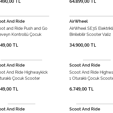
.490,00 TL
64.899,00 TL
Elektrikli Scooter Gri
oot And Ride
AirWheel
oot and Ride Push and Go
AirWheel SE3S Elektrikl
eveyn Kontrollü Çocuk
Binilebilir Scooter Valiz
ooter Ash
Gümüş
749,00 TL
34.900,00 TL
oot And Ride
Scoot And Ride
oot And Ride Highwaykick
Scoot And Ride Highwa
turaklı Çocuk Scooter
1 Oturaklı Çocuk Scoot
eberry
Lemon
749,00 TL
6.749,00 TL
oot And Ride
Scoot And Ride