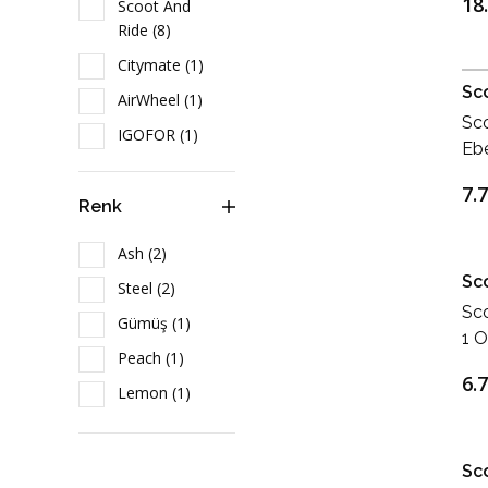
18
Scoot And
Ride (8)
Citymate (1)
Sc
AirWheel (1)
Sc
IGOFOR (1)
Eb
Sc
7.
Renk
Ash (2)
Sc
Steel (2)
Sc
Gümüş (1)
1 O
Peach (1)
Blu
6.
Lemon (1)
Blueberry (1)
Rose (1)
Sc