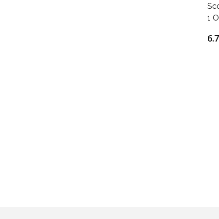
Sc
1 O
6.