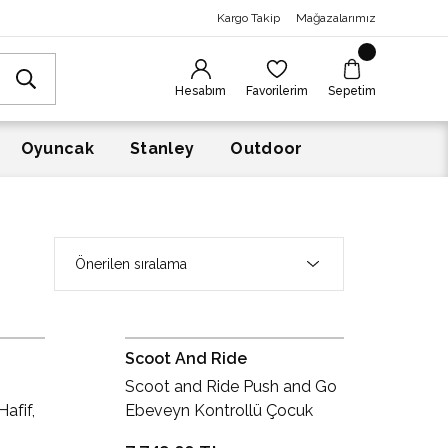
Kargo Takip
Mağazalarımız
Hesabım
Favorilerim
Sepetim
Oyuncak
Stanley
Outdoor
Scoot And Ride
Scoot and Ride Push and Go
Hafif,
Ebeveyn Kontrollü Çocuk
i km
Scooter Steel