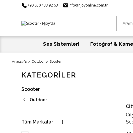
+90 850 433 92 63
info@njoyonline.com.tr
Ses Sistemleri
Fotoğraf & Kam
Anasayfa
Outdoor
Scooter
KATEGORİLER
Scooter
Outdoor
Ci
Cit
Tüm Markalar
Sc