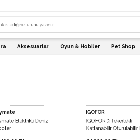
era
Aksesuarlar
Oyun & Hobiler
Pet Shop
tymate
IGOFOR
ymate Elektrikli Deniz
IGOFOR 3 Tekerlekli
ooter
Katlanabilir Oturulabilir 
Taşınabilir, Uzun Menzill