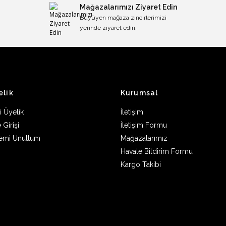
Mağazalarımızı Ziyaret Edin
Büyüyen mağaza zincirlerimizi
yerinde ziyaret edin.
elik
Kurumsal
i Üyelik
İletişim
 Girişi
İletişim Formu
remi Unuttum
Mağazalarımız
Havale Bildirim Formu
Kargo Takibi