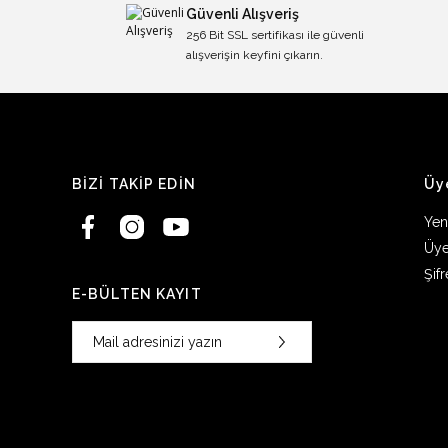
Güvenli Alışveriş
256 Bit SSL sertifikası ile güvenli
alışverişin keyfini çıkarın.
BİZİ TAKİP EDİN
Üy
Yen
Üye
Şif
E-BÜLTEN KAYIT