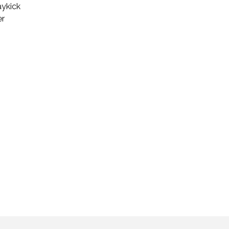
ykick
er