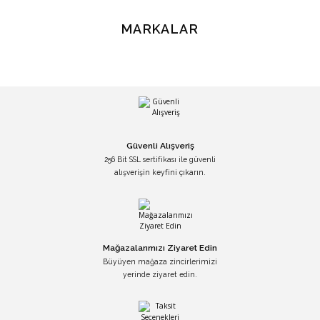
MARKALAR
15.999,00 TL
Sennheiser
Sennheiser Momentum True Wireless 4 Kulak İçi Bluetooth Kulaklık Bakır
Güvenli Alışveriş
19.999,00 TL
256 Bit SSL sertifikası ile güvenli
alışverişin keyfini çıkarın.
Sennheiser
Sennheiser Momentum True Wireless 4 Kulak İçi Bluetooth Kulaklık Gü
Mağazalarımızı Ziyaret Edin
Büyüyen mağaza zincirlerimizi
19.999,00 TL
yerinde ziyaret edin.
Gaggia
Gaggia Classic E24 Güneş Işığı Sarısı Espresso Makinesi