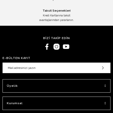
Taksit Seçenekleri
Kredi Kartlarına taksit
39.399,00 TL
avantajlarından yararlanın.
Gaggia
Gaggia Classic E24 Turuncu Espresso Makinesi
BİZİ TAKİP EDİN
39.399,00 TL
E-BÜLTEN KAYIT
Gaggia
Gaggia Classic E24 Orman Yeşili Espresso Makinesi
Üyelik
39.399,00 TL
Kurumsal