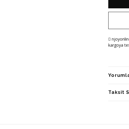
njoyonlin
kargoya tes
Yoruml
Taksit 