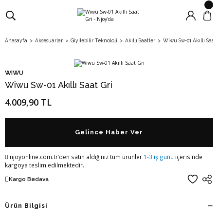
Anasayfa
Aksesuarlar
Giyilebilir Teknoloji
Akıllı Saatler
Wiwu Sw-01 Akıllı Saat 
WIWU
Wiwu Sw-01 Akıllı Saat Gri
4.009,90 TL
Gelince Haber Ver
njoyonline.com.tr’den satın aldığınız tüm ürünler
1-3 iş günü
içerisinde
kargoya teslim edilmektedir.
Kargo Bedava
Ürün Bilgisi