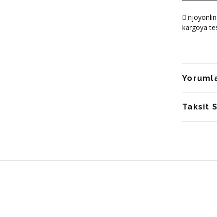
njoyonlin
kargoya tes
Yoruml
Taksit 