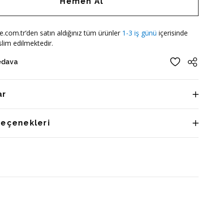
Hemen Al
e.com.tr’den satın aldığınız tüm ürünler
1-3 iş günü
içerisinde
lim edilmektedir.
edava
ar
Seçenekleri