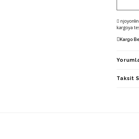
njoyonlin
kargoya tes
Kargo B
Yoruml
Taksit 