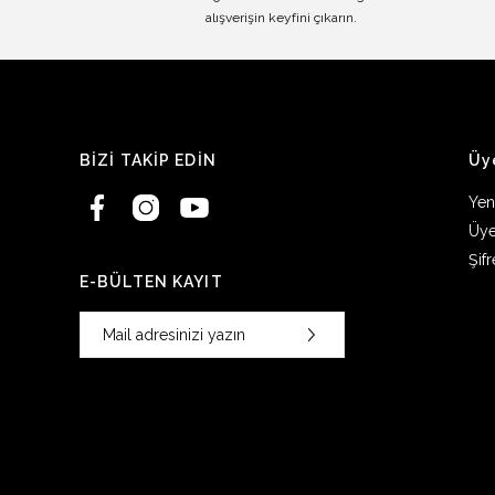
alışverişin keyfini çıkarın.
BİZİ TAKİP EDİN
Üy
Yen
Üye
Şif
E-BÜLTEN KAYIT