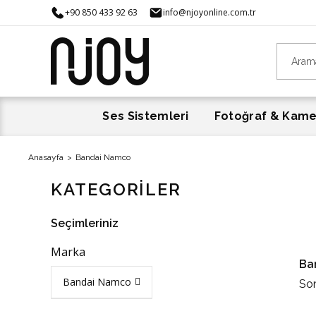
+90 850 433 92 63
info@njoyonline.com.tr
Ses Sistemleri
Fotoğraf & Kam
Anasayfa
Bandai Namco
KATEGORİLER
Seçimleriniz
Marka
Ba
Bandai Namco
So