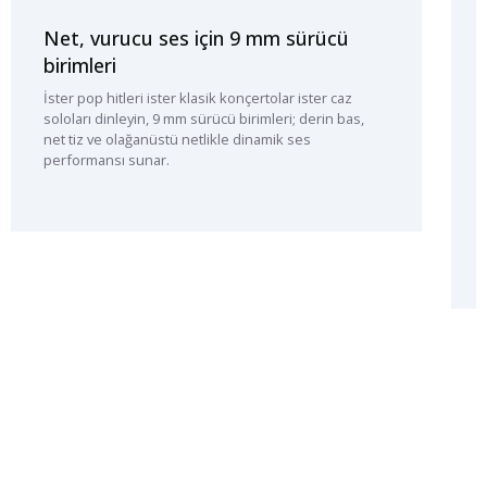
Net, vurucu ses için 9 mm sürücü
birimleri
İster pop hitleri ister klasik konçertolar ister caz
soloları dinleyin, 9 mm sürücü birimleri; derin bas,
net tiz ve olağanüstü netlikle dinamik ses
performansı sunar.