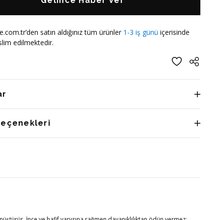
Gelince Haber Ver
e.com.tr’den satın aldığınız tüm ürünler
1-3 iş günü
içerisinde
lim edilmektedir.
ar
Seçenekleri
nüştürür. İnce ve hafif yapısına rağmen dayanıklılıktan ödün vermez;