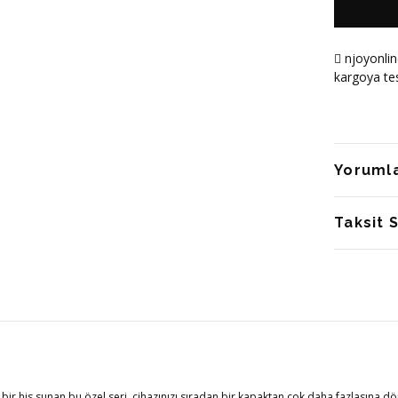
njoyonlin
kargoya tes
Yoruml
Taksit 
r his sunan bu özel seri, cihazınızı sıradan bir kapaktan çok daha fazlasına dö