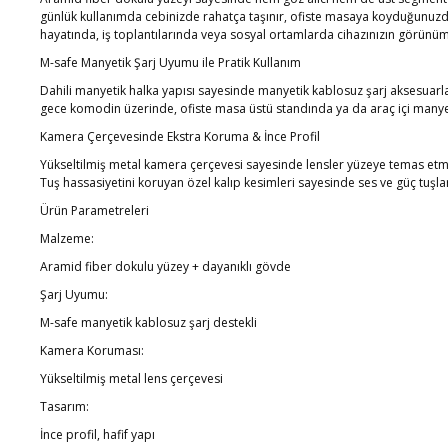
günlük kullanımda cebinizde rahatça taşınır, ofiste masaya koyduğunuzda şı
hayatında, iş toplantılarında veya sosyal ortamlarda cihazınızın görünüm
M-safe Manyetik Şarj Uyumu ile Pratik Kullanım
Dahili manyetik halka yapısı sayesinde manyetik kablosuz şarj aksesuarlar
gece komodin üzerinde, ofiste masa üstü standında ya da araç içi manyet
Kamera Çerçevesinde Ekstra Koruma & İnce Profil
Yükseltilmiş metal kamera çerçevesi sayesinde lensler yüzeye temas etmez
Tuş hassasiyetini koruyan özel kalıp kesimleri sayesinde ses ve güç tuşl
Ürün Parametreleri
Malzeme:
Aramid fiber dokulu yüzey + dayanıklı gövde
Şarj Uyumu:
M-safe manyetik kablosuz şarj destekli
Kamera Koruması:
Yükseltilmiş metal lens çerçevesi
Tasarım:
İnce profil, hafif yapı