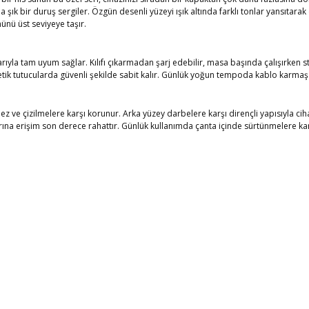
k bir duruş sergiler. Özgün desenli yüzeyi ışık altında farklı tonlar yansıtarak 
ünü üst seviyeye taşır.
ıyla tam uyum sağlar. Kılıfı çıkarmadan şarj edebilir, masa başında çalışırken st
ik tutucularda güvenli şekilde sabit kalır. Günlük yoğun tempoda kablo karmaşa
 ve çizilmelere karşı korunur. Arka yüzey darbelere karşı dirençli yapısıyla cih
arına erişim son derece rahattır. Günlük kullanımda çanta içinde sürtünmelere k