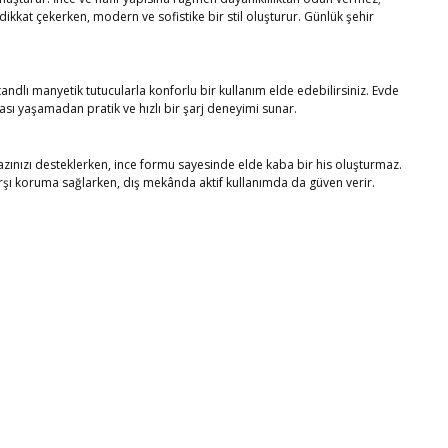
dikkat çekerken, modern ve sofistike bir stil oluşturur. Günlük şehir
andlı manyetik tutucularla konforlu bir kullanım elde edebilirsiniz. Evde
sı yaşamadan pratik ve hızlı bir şarj deneyimi sunar.
azınızı desteklerken, ince formu sayesinde elde kaba bir his oluşturmaz.
arşı koruma sağlarken, dış mekânda aktif kullanımda da güven verir.