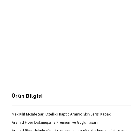
Ürün Bilgisi
Max Kılıf M-safe Şarj Özellikli Raptic Aramid Skin Serisi Kapak
Aramid Fiber Dokunuşu ile Premium ve Güçlü Tasarım
Aramid fiber dokulu yüzeyi sayesinde hem göz alıcı hem de üst segment bi