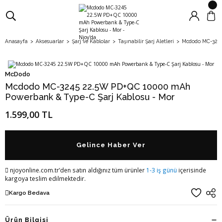
Anasayfa
Aksesuarlar
Şarj ve Kablolar
Taşınabilir Şarj Aletleri
Mcdodo MC-3245
McDodo
Mcdodo MC-3245 22.5W PD+QC 10000 mAh
Powerbank & Type-C Şarj Kablosu - Mor
1.599,00 TL
Gelince Haber Ver
njoyonline.com.tr’den satın aldığınız tüm ürünler
1-3 iş günü
içerisinde
kargoya teslim edilmektedir.
Kargo Bedava
Ürün Bilgisi