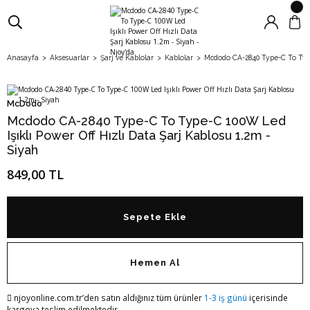
Anasayfa
Aksesuarlar
Şarj ve Kablolar
Kablolar
Mcdodo CA-2840 Type-C To Type-
McDodo
Mcdodo CA-2840 Type-C To Type-C 100W Led
Işıklı Power Off Hızlı Data Şarj Kablosu 1.2m -
Siyah
849,00 TL
Sepete Ekle
Hemen Al
njoyonline.com.tr’den satın aldığınız tüm ürünler
1-3 iş günü
içerisinde
kargoya teslim edilmektedir.