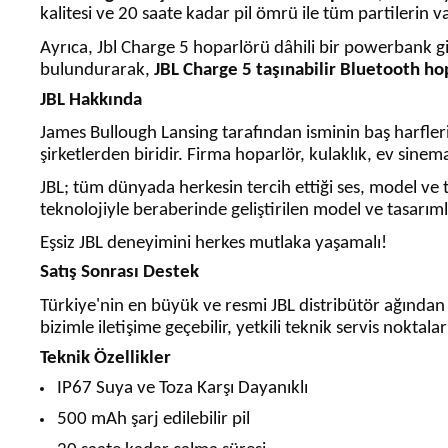
kalitesi ve 20 saate kadar pil ömrü ile tüm partilerin 
Ayrıca, Jbl Charge 5 hoparlörü dâhili bir powerbank gibi
bulundurarak,
JBL Charge 5 taşınabilir Bluetooth ho
JBL Hakkında
James Bullough Lansing tarafından isminin baş harfleri
şirketlerden biridir. Firma hoparlör, kulaklık, ev sine
JBL; tüm dünyada herkesin tercih ettiği ses, model ve ta
teknolojiyle beraberinde geliştirilen model ve tasarı
Eşsiz JBL deneyimini herkes mutlaka yaşamalı!
Satış Sonrası Destek
Türkiye'nin en büyük ve resmi JBL distribütör ağından t
bizimle iletişime geçebilir, yetkili teknik servis noktala
Teknik Özellikler
IP67 Suya ve Toza Karşı Dayanıklı
500 mAh şarj edilebilir pil