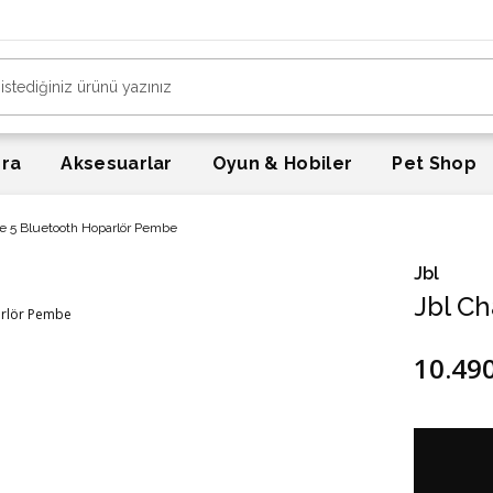
era
Aksesuarlar
Oyun & Hobiler
Pet Shop
e 5 Bluetooth Hoparlör Pembe
Jbl
Jbl C
10.49