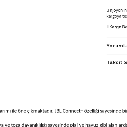
njoyonlin
kargoya tes
Kargo B
Yoruml
Taksit 
tasarımı ile öne çıkmaktadır. JBL Connect+ özelliği sayesinde 
ya ve toza dayanıklılığı sayesinde plaj ve havuz gibi alanlar