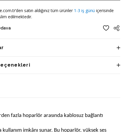
e.com.tr’den satın aldığınız tüm ürünler
1-3 iş günü
içerisinde
lim edilmektedir.
edava
ar
Seçenekleri
birden fazla hoparlör arasında kablosuz bağlantı
da kullanım imkânı sunar. Bu hoparlör, yüksek ses