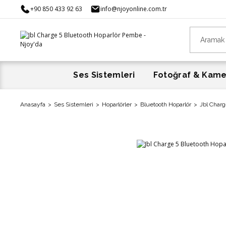
+90 850 433 92 63
info@njoyonline.com.tr
Ses Sistemleri
Fotoğraf & Kam
Anasayfa
Ses Sistemleri
Hoparlörler
Bluetooth Hoparlör
Jbl Charg