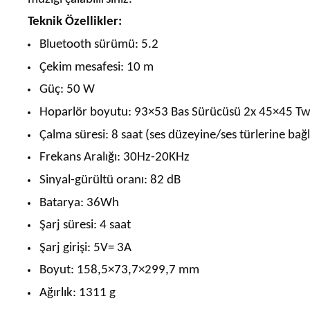
Teknik Özellikler:
Bluetooth sürümü: 5.2
Çekim mesafesi: 10 m
Güç: 50 W
Hoparlör boyutu: 93×53 Bas Sürücüsü 2x 45×45 Tw
Çalma süresi: 8 saat (ses düzeyine/ses türlerine bağlı
Frekans Aralığı: 30Hz-20KHz
Sinyal-gürültü oranı: 82 dB
Batarya: 36Wh
Şarj süresi: 4 saat
Şarj girişi: 5V= 3A
Boyut: 158,5×73,7×299,7 mm
Ağırlık: 1311 g