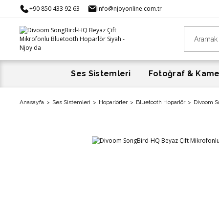
+90 850 433 92 63
info@njoyonline.com.tr
Ses Sistemleri
Fotoğraf & Kam
Anasayfa
Ses Sistemleri
Hoparlörler
Bluetooth Hoparlör
Divoom So