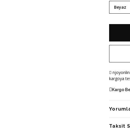
Beyaz
njoyonlin
kargoya tes
Kargo B
Yoruml
Taksit 