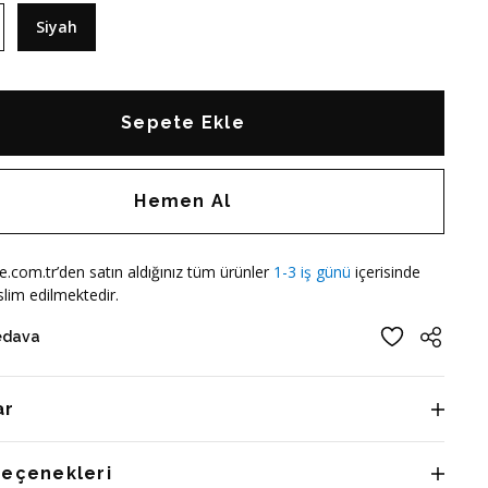
Siyah
Sepete Ekle
Hemen Al
e.com.tr’den satın aldığınız tüm ürünler
1-3 iş günü
içerisinde
lim edilmektedir.
edava
ar
Seçenekleri