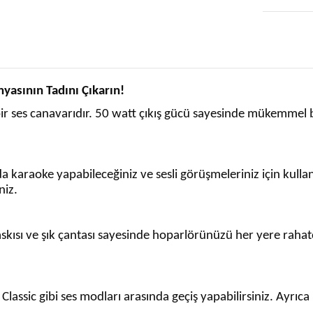
asının Tadını Çıkarın!
r ses canavarıdır. 50 watt çıkış gücü sayesinde mükemmel bi
 karaoke yapabileceğiniz ve sesli görüşmeleriniz için kullan
niz.
kısı ve şık çantası sayesinde hoparlörünüzü her yere rahatça 
assic gibi ses modları arasında geçiş yapabilirsiniz. Ayrıca 3.