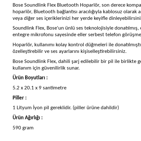
Bose Soundlink Flex Bluetooth Hoparlör, son derece kompakt v
hoparlör, Bluetooth bağlantısı aracılığıyla kablosuz olarak akıl
veya diğer ses içeriklerinizi her yerde keyifle dinleyebilirsini
Soundlink Flex, Bose'un ünlü ses teknolojisiyle donatılmış, o
entegre mikrofonu sayesinde eller serbest telefon görüşmele
Hoparlör, kullanımı kolay kontrol düğmeleri ile donatılmıştı
özelleştirebilir ve ses ayarlarını kişiselleştirebilirsiniz.
Bose Soundlink Flex, dahili şarj edilebilir bir pil ile birlikt
kullanım için güvenilirlik sunar.
Ürün Boyutları :
‎5.2 x 20.1 x 9 santimetre
Piller :
‎1 Lityum İyon pil gereklidir. (piller ürüne dahildir)
Ürün Ağırlığı :
590 gram