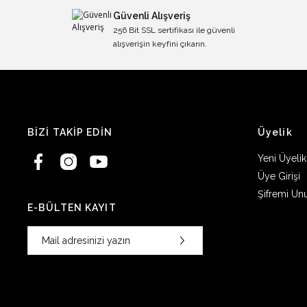
Güvenli Alışveriş
256 Bit SSL sertifikası ile güvenli
alışverişin keyfini çıkarın.
BİZİ TAKİP EDİN
Üyelik
Yeni Üyelik
Üye Girişi
Şifremi Un
E-BÜLTEN KAYIT