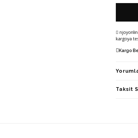
njoyonlin
kargoya tes
Kargo B
Yoruml
Taksit 