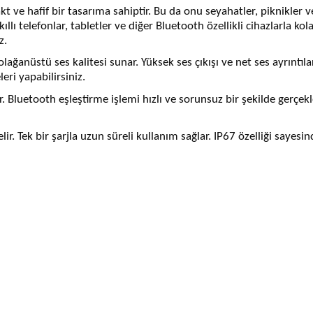
e hafif bir tasarıma sahiptir. Bu da onu seyahatler, piknikler veya
lı telefonlar, tabletler ve diğer Bluetooth özellikli cihazlarla kolay
z.
lağanüstü ses kalitesi sunar. Yüksek ses çıkışı ve net ses ayrıntıla
ri yapabilirsiniz.
r. Bluetooth eşleştirme işlemi hızlı ve sorunsuz bir şekilde gerçek
e gelir. Tek bir şarjla uzun süreli kullanım sağlar. IP67 özelliği sa