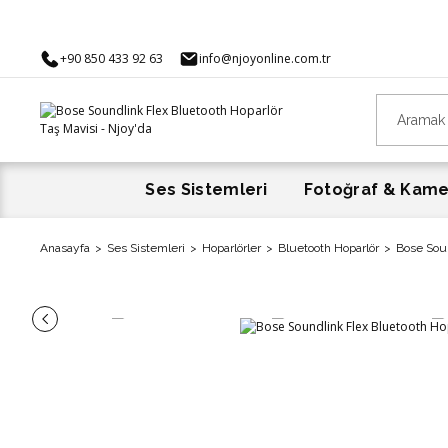
zeri Alışveriş
+90 850 433 92 63
info@njoyonline.com.tr
Ses Sistemleri
Fotoğraf & Kam
Anasayfa
Ses Sistemleri
Hoparlörler
Bluetooth Hoparlör
Bose Soun