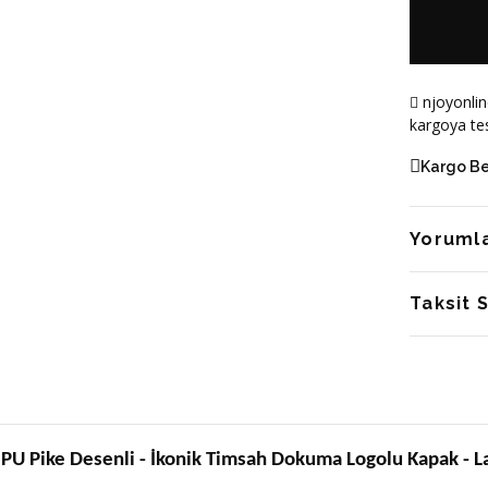
njoyonlin
kargoya tes
Kargo B
Yoruml
Taksit 
 - PU Pike Desenli - İkonik Timsah Dokuma Logolu Kapak - L