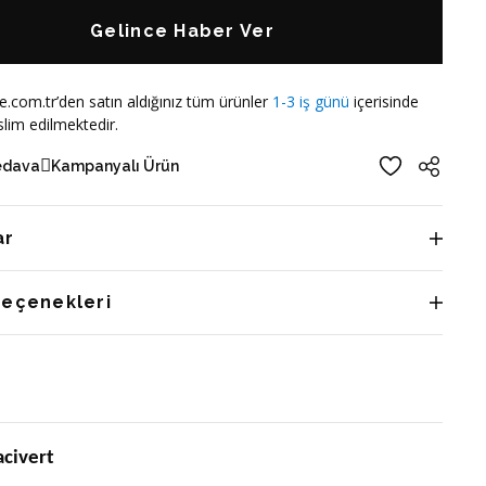
Gelince Haber Ver
e.com.tr’den satın aldığınız tüm ürünler
1-3 iş günü
içerisinde
lim edilmektedir.
edava
Kampanyalı Ürün
ar
Seçenekleri
acivert