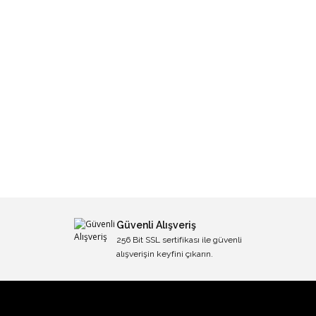
Güvenli Alışveriş
256 Bit SSL sertifikası ile güvenli
alışverişin keyfini çıkarın.