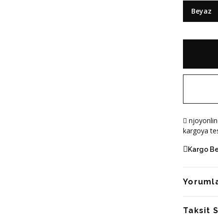
Beyaz
njoyonlin
kargoya tes
Kargo B
Yoruml
Taksit 