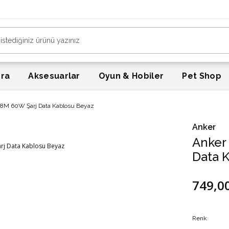
era
Aksesuarlar
Oyun & Hobiler
Pet Shop
.8M 60W Şarj Data Kablosu Beyaz
Anker
Anker
Data 
749,0
Renk