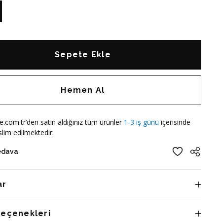
Sepete Ekle
Hemen Al
e.com.tr’den satın aldığınız tüm ürünler
1-3 iş günü
içerisinde
lim edilmektedir.
edava
ar
Seçenekleri