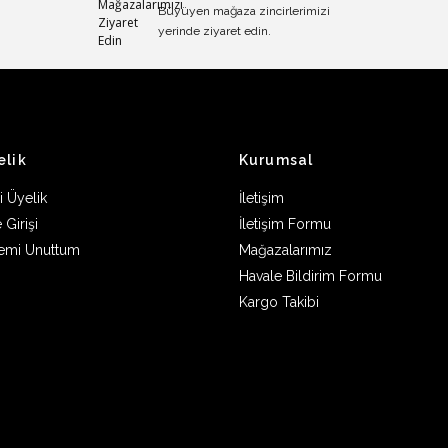
Büyüyen mağaza zincirlerimizi
yerinde ziyaret edin.
elik
Kurumsal
i Üyelik
İletişim
 Girişi
İletişim Formu
remi Unuttum
Mağazalarımız
Havale Bildirim Formu
Kargo Takibi