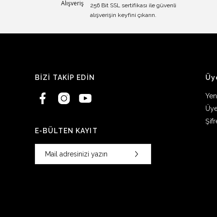
256 Bit SSL sertifikası ile güvenli
alışverişin keyfini çıkarın.
BİZİ TAKİP EDİN
Üy
Yen
Üye
Şif
E-BÜLTEN KAYIT