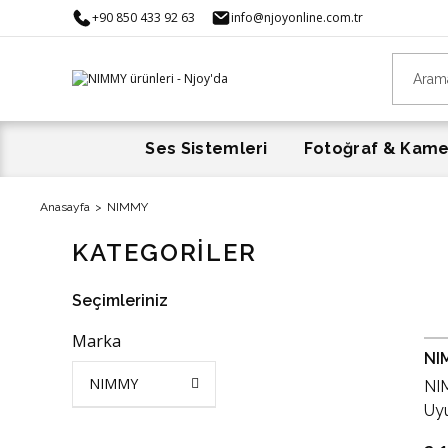
+90 850 433 92 63
info@njoyonline.com.tr
Ses Sistemleri
Fotoğraf & Kam
Anasayfa
NIMMY
KATEGORİLER
Seçimleriniz
Marka
NI
NIMMY
NI
Uy
İşl