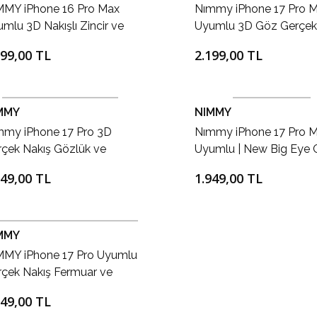
MMY iPhone 16 Pro Max
Nımmy iPhone 17 Pro 
mlu 3D Nakışlı Zincir ve
Uyumlu 3D Göz Gerçek
lük Detaylı Köpek Desenli
İşlemeli Kabartmalı Pa
199,00 TL
2.199,00 TL
kon Kılıf
New Big Eyes Kılıf
MMY
NIMMY
mmy iPhone 17 Pro 3D
Nımmy iPhone 17 Pro 
çek Nakış Gözlük ve
Uyumlu | New Big Eye 
muar İşlemeli Tavşan
Pets Serisi 3D Takip Ed
949,00 TL
1.949,00 TL
enli Silikon Kılıf 2.0
Gözlü Kedi Kılıf 2.0
MMY
MMY iPhone 17 Pro Uyumlu
çek Nakış Fermuar ve
lüklü Kedili Cool Cute
949,00 TL
uncu Telefon Kılıfı