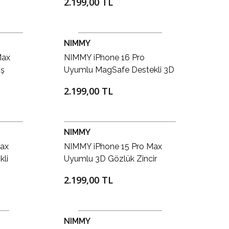
2.199,00 TL
Fermuarlı Ayıcık Aksesuar Kılıf
NIMMY
Max
NIMMY iPhone 16 Pro
ış
Uyumlu MagSafe Destekli 3D
k
Gerçek Nakış İşlemeli
2.199,00 TL
lıf
Flamingo Desenli Kılıf
NIMMY
ax
NIMMY iPhone 15 Pro Max
li
Uyumlu 3D Gözlük Zincir
e Lüks
Handsome Kedi Nakış
2.199,00 TL
yah
İşlemeli Kabartmalı Cool
Glasses Kılıf
NIMMY