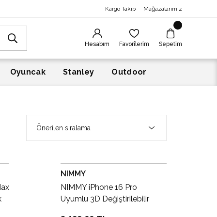
Kargo Takip
Mağazalarımız
Hesabım
Favorilerim
Sepetim
Oyuncak
Stanley
Outdoor
NIMMY
Max
NIMMY iPhone 16 Pro
k
Uyumlu 3D Değiştirilebilir
senli
MagSafe Standlı Nakışlı