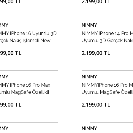
199,00 TL
2.199,00 TL
enli Big Eyes Silikon Kılıf
Raptor Series Kılıf
MMY
NIMMY
MMY iPhone 16 Uyumlu 3D
NIMMY iPhone 14 Pro 
çek Nakış İşlemeli New
Uyumlu 3D Gerçek Nak
 Eyes Kedi Desenli Silikon
İşlemeli Zincir ve Gözlü
199,00 TL
2.199,00 TL
f
Detaylı Köpek Desenli Kı
MMY
NIMMY
MMY iPhone 16 Pro Max
NIMMYiPhone 16 Pro M
mlu MagSafe Özellikli
Uyumlu MagSafe Özellik
gnetic Fashion Stone Lüks
Magnetic Fashion Ston
199,00 TL
2.199,00 TL
ıf, Manyetik Kapak Pembe
Kılıf, Manyetik Kapak Si
MMY
NIMMY