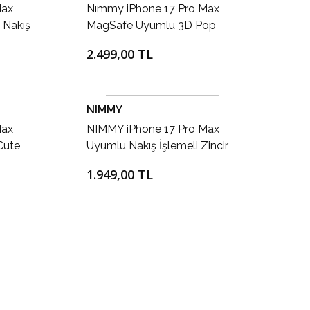
Max
Nımmy iPhone 17 Pro Max
 Nakış
MagSafe Uyumlu 3D Pop
nda
Socket Aparatlı 3D Gözlük
2.499,00 TL
Zincir Köpek Detaylı Cool
Cute 2.0 Kılıf
NIMMY
Max
NIMMY iPhone 17 Pro Max
Cute
Uyumlu Nakış İşlemeli Zincir
en
ve Gözlük Detaylı Border
1.949,00 TL
Collie Köpek Desenli Kılıf