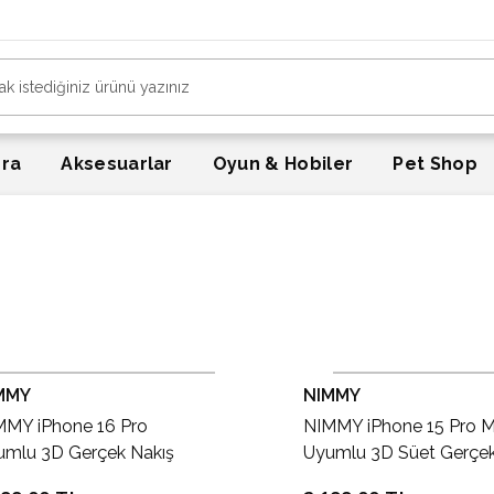
era
Aksesuarlar
Oyun & Hobiler
Pet Shop
MMY
NIMMY
MMY iPhone 16 Pro
NIMMY iPhone 15 Pro 
umlu 3D Gerçek Nakış
Uyumlu 3D Süet Gerçe
emeli Göz Detaylı Köpek
Nakış İşlemeli Aslan De