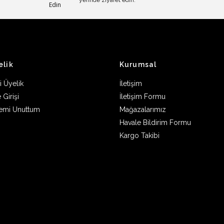
yerinde ziyaret edin.
elik
Kurumsal
i Üyelik
İletişim
 Girişi
İletişim Formu
remi Unuttum
Mağazalarımız
Havale Bildirim Formu
Kargo Takibi