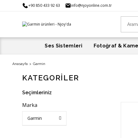
+90 850 433 92 63
info@njoyonline.com.tr
Ses Sistemleri
Fotoğraf & Kam
Anasayfa
Garmin
KATEGORİLER
Seçimleriniz
Marka
Garmin