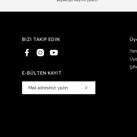
alışverişin keyfini çıkarın.
BİZİ TAKİP EDİN
Üy
Yen
Üye
Şif
E-BÜLTEN KAYIT