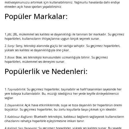
motivasyonunuzu artırmak için kullanabilirsiniz. Yağmurlu havalarda dahi endişe
etmeden açık hava sporları yapabilirsiniz.
Popüler Markalar:
1.
JBL:
JBL, mükemmel ses kalitesi ve dayanıklılığı ile tanınan bir markadır. Su geçirmez
hoparlörleri, kullanıcıların ihtiyaçlarına uygun birçok seçenek sunar.
2.
Sony:
Sony, teknoloji alanında güçlü bir varlığa sahiptir. Su geçirmez hoparlörleri,
yüksek ses kalitesi ve dayanıklılığıyla öne çıkar.
3.
Bose:
Bose, ses teknolojisi konusundaki uzmanlığıyla bilinir. Su geçirmez
hoparlörleri, mükemmel ses deneyimi sunar.
Popülerlik ve Nedenleri:
1.
Taşınabilirlik:
Su geçirmez hoparlörler, taşınabilir ve hafif tasarımları sayesinde her
yere kolayca kullanılabilir. Bu, müziği istediğiniz her yerde keyifle dinleyebilmenizi
sağlar.
2.
Dayanıklılık:
Açık hava etkinliklerinde, suya ve toza dayanıklı bir hoparlörün önemi
büyüktür. Su geçirmez hoparlörler, bu zorlu koşullarla başa çıkmak için idealdir.
3.
Kablosuz Bağlantı:
Bluetooth teknolojisi, kablosuz bağlantı sağlayarak kullanıcıların
cihazlarını rahatça hoparlörle eşleştirmesine imkan tanır.
4.
Kaliteli Ses Deneyimi:
Su geçirmez hoparlörler, yüksek ses kalitesi sunar. Bu sayede