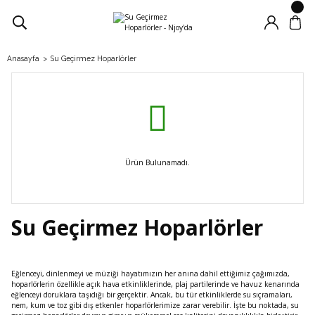
Anasayfa
Su Geçirmez Hoparlörler
Ürün Bulunamadı.
Su Geçirmez Hoparlörler
Eğlenceyi, dinlenmeyi ve müziği hayatımızın her anına dahil ettiğimiz çağımızda,
hoparlörlerin özellikle açık hava etkinliklerinde, plaj partilerinde ve havuz kenarında
eğlenceyi doruklara taşıdığı bir gerçektir. Ancak, bu tür etkinliklerde su sıçramaları,
nem, kum ve toz gibi dış etkenler hoparlörlerimize zarar verebilir. İşte bu noktada, su