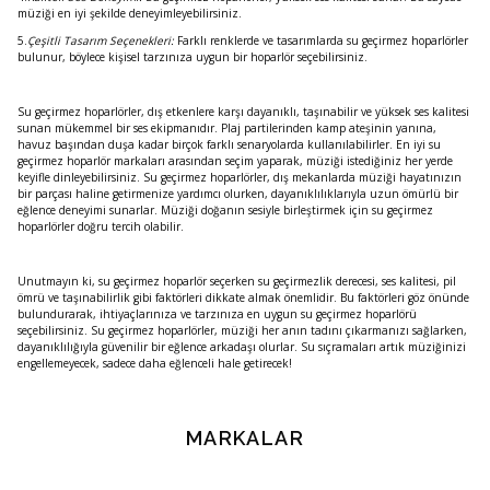
müziği en iyi şekilde deneyimleyebilirsiniz.
5.
Çeşitli Tasarım Seçenekleri:
Farklı renklerde ve tasarımlarda su geçirmez hoparlörler
bulunur, böylece kişisel tarzınıza uygun bir hoparlör seçebilirsiniz.
Su geçirmez hoparlörler, dış etkenlere karşı dayanıklı, taşınabilir ve yüksek ses kalitesi
sunan mükemmel bir ses ekipmanıdır. Plaj partilerinden kamp ateşinin yanına,
havuz başından duşa kadar birçok farklı senaryolarda kullanılabilirler. En iyi su
geçirmez hoparlör markaları arasından seçim yaparak, müziği istediğiniz her yerde
keyifle dinleyebilirsiniz. Su geçirmez hoparlörler, dış mekanlarda müziği hayatınızın
bir parçası haline getirmenize yardımcı olurken, dayanıklılıklarıyla uzun ömürlü bir
eğlence deneyimi sunarlar. Müziği doğanın sesiyle birleştirmek için su geçirmez
hoparlörler doğru tercih olabilir.
Unutmayın ki, su geçirmez hoparlör seçerken su geçirmezlik derecesi, ses kalitesi, pil
ömrü ve taşınabilirlik gibi faktörleri dikkate almak önemlidir. Bu faktörleri göz önünde
bulundurarak, ihtiyaçlarınıza ve tarzınıza en uygun su geçirmez hoparlörü
seçebilirsiniz. Su geçirmez hoparlörler, müziği her anın tadını çıkarmanızı sağlarken,
dayanıklılığıyla güvenilir bir eğlence arkadaşı olurlar. Su sıçramaları artık müziğinizi
engellemeyecek, sadece daha eğlenceli hale getirecek!
MARKALAR