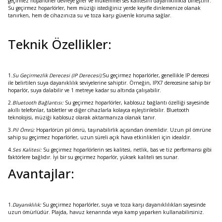
geçirmez hoparlörler devreye girer ve mükemmel ses kalitesini dayanıklılıkla birleştirir.
Su geçirmez hoparlörler, hem müziği istediğiniz yerde keyifle dinlemenize olanak
tanırken, hem de cihazınıza su ve toza karşı güvenle koruma sağlar.
Teknik Özellikler:
1.
Su Geçirmezlik Derecesi (IP Derecesi):
Su geçirmez hoparlörler, genellikle IP derecesi
ile belirtilen suya dayanıklılık seviyelerine sahiptir. Örneğin, IPX7 derecesine sahip bir
hoparlör, suya dalabilir ve 1 metreye kadar su altında çalışabilir.
2.
Bluetooth Bağlantısı:
Su geçirmez hoparlörler, kablosuz bağlantı özelliği sayesinde
akıllı telefonlar, tabletler ve diğer cihazlarla kolayca eşleştirilebilir. Bluetooth
teknolojisi, müziği kablosuz olarak aktarmanıza olanak tanır.
3.
Pil Ömrü:
Hoparlörün pil ömrü, taşınabilirlik açısından önemlidir. Uzun pil ömrüne
sahip su geçirmez hoparlörler, uzun süreli açık hava etkinlikleri için idealdir.
4.
Ses Kalitesi:
Su geçirmez hoparlörlerin ses kalitesi, netlik, bas ve tiz performansı gibi
faktörlere bağlıdır. İyi bir su geçirmez hoparlör, yüksek kaliteli ses sunar.
Avantajlar:
1.
Dayanıklılık:
Su geçirmez hoparlörler, suya ve toza karşı dayanıklılıkları sayesinde
uzun ömürlüdür. Plajda, havuz kenarında veya kamp yaparken kullanabilirsiniz.