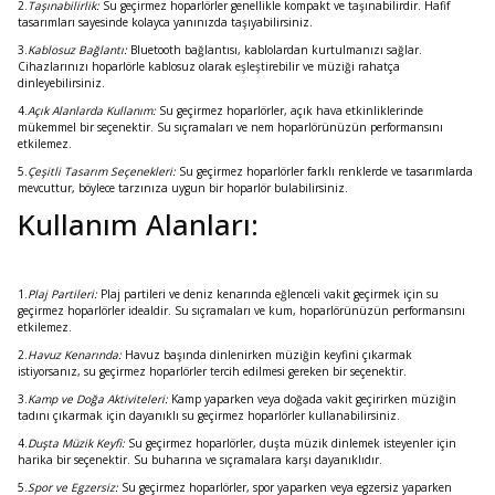
2.
Taşınabilirlik:
Su geçirmez hoparlörler genellikle kompakt ve taşınabilirdir. Hafif
tasarımları sayesinde kolayca yanınızda taşıyabilirsiniz.
3.
Kablosuz Bağlantı:
Bluetooth bağlantısı, kablolardan kurtulmanızı sağlar.
Cihazlarınızı hoparlörle kablosuz olarak eşleştirebilir ve müziği rahatça
dinleyebilirsiniz.
4.
Açık Alanlarda Kullanım:
Su geçirmez hoparlörler, açık hava etkinliklerinde
mükemmel bir seçenektir. Su sıçramaları ve nem hoparlörünüzün performansını
etkilemez.
5.
Çeşitli Tasarım Seçenekleri:
Su geçirmez hoparlörler farklı renklerde ve tasarımlarda
mevcuttur, böylece tarzınıza uygun bir hoparlör bulabilirsiniz.
Kullanım Alanları:
1.
Plaj Partileri:
Plaj partileri ve deniz kenarında eğlenceli vakit geçirmek için su
geçirmez hoparlörler idealdir. Su sıçramaları ve kum, hoparlörünüzün performansını
etkilemez.
2.
Havuz Kenarında:
Havuz başında dinlenirken müziğin keyfini çıkarmak
istiyorsanız, su geçirmez hoparlörler tercih edilmesi gereken bir seçenektir.
3.
Kamp ve Doğa Aktiviteleri:
Kamp yaparken veya doğada vakit geçirirken müziğin
tadını çıkarmak için dayanıklı su geçirmez hoparlörler kullanabilirsiniz.
4.
Duşta Müzik Keyfi:
Su geçirmez hoparlörler, duşta müzik dinlemek isteyenler için
harika bir seçenektir. Su buharına ve sıçramalara karşı dayanıklıdır.
5.
Spor ve Egzersiz:
Su geçirmez hoparlörler, spor yaparken veya egzersiz yaparken