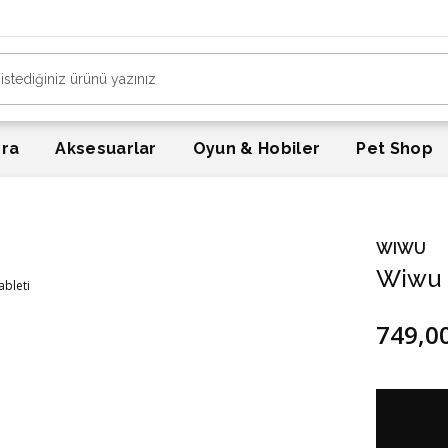
era
Aksesuarlar
Oyun & Hobiler
Pet Shop
WIWU
Wiwu L
749,0