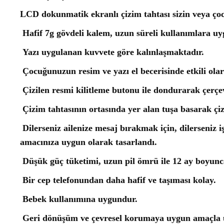
LCD dokunmatik ekranlı çizim tahtası sizin veya ço
Hafif 7g gövdeli kalem, uzun süreli kullanımlara uy
Yazı uygulanan kuvvete göre kalınlaşmaktadır.
Çocuğunuzun resim ve yazı el becerisinde etkili olara
Çizilen resmi kilitleme butonu ile dondurarak çerçev
Çizim tahtasının ortasında yer alan tuşa basarak çizi
Dilerseniz ailenize mesaj bırakmak için, dilerseniz 
amacınıza uygun olarak tasarlandı.
Düşük güç tüketimi, uzun pil ömrü ile 12 ay boyunca
Bir cep telefonundan daha hafif ve taşıması kolay.
Bebek kullanımına uygundur.
Geri dönüşüm ve çevresel korumaya uygun amaçla ü