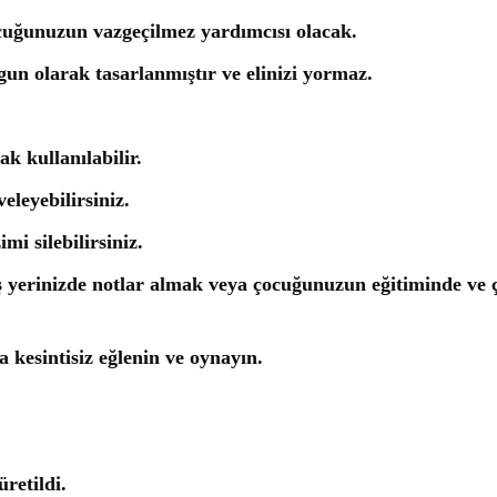
cuğunuzun vazgeçilmez yardımcısı olacak.
gun olarak tasarlanmıştır ve elinizi yormaz.
k kullanılabilir.
eleyebilirsiniz.
mi silebilirsiniz.
iş yerinizde notlar almak veya çocuğunuzun eğitiminde ve çi
 kesintisiz eğlenin ve oynayın.
retildi.