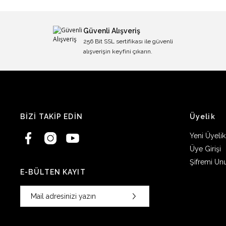
Güvenli Alışveriş
256 Bit SSL sertifikası ile güvenli
alışverişin keyfini çıkarın.
BİZİ TAKİP EDİN
Üyelik
Yeni Üyelik
Üye Girişi
Şifremi Un
E-BÜLTEN KAYIT