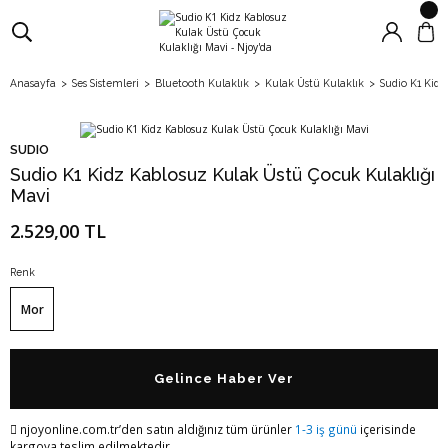
Anasayfa
Ses Sistemleri
Bluetooth Kulaklık
Kulak Üstü Kulaklık
Sudio K1 Kidz
SUDIO
Sudio K1 Kidz Kablosuz Kulak Üstü Çocuk Kulaklığı
Mavi
2.529,00 TL
Renk
Mor
Gelince Haber Ver
njoyonline.com.tr’den satın aldığınız tüm ürünler
1-3 iş günü
içerisinde
kargoya teslim edilmektedir.