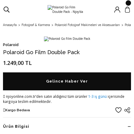
Anasayfa
Fotoğraf & Kamera
Polaroid Fotoğraf Makineleri ve Aksesuarları
Polar
Polaroid
Polaroid Go Film Double Pack
1.249,00 TL
Gelince Haber Ver
njoyonline.com.tr’den satın aldığınız tüm ürünler
1-3 iş günü
içerisinde
kargoya teslim edilmektedir.
Kargo Bedava
Ürün Bilgisi