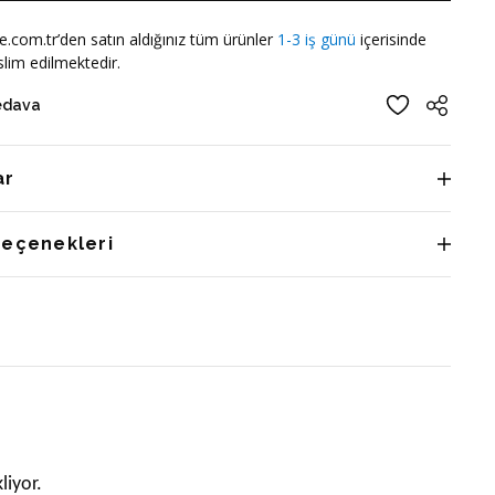
e.com.tr’den satın aldığınız tüm ürünler
1-3 iş günü
içerisinde
lim edilmektedir.
edava
ar
Seçenekleri
liyor.