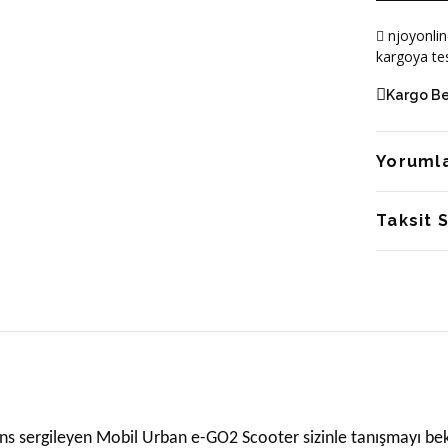
njoyonlin
kargoya tes
Kargo B
Yoruml
Taksit 
s sergileyen Mobil Urban e-GO2 Scooter sizinle tanışmayı bek