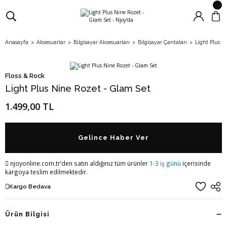
Anasayfa
Aksesuarlar
Bilgisayar Aksesuarları
Bilgisayar Çantaları
Light Plus N
Floss & Rock
Light Plus Nine Rozet - Glam Set
1.499,00 TL
Gelince Haber Ver
njoyonline.com.tr’den satın aldığınız tüm ürünler
1-3 iş günü
içerisinde
kargoya teslim edilmektedir.
Kargo Bedava
Ürün Bilgisi