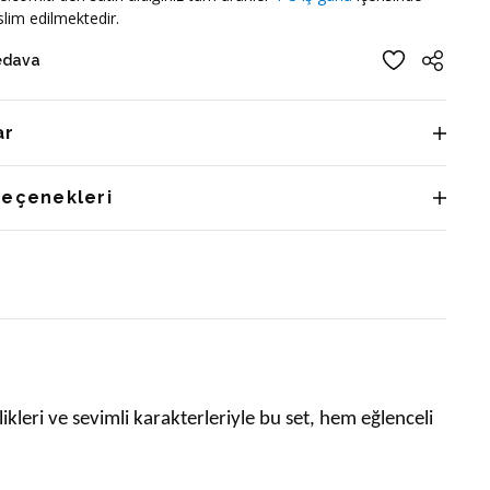
lim edilmektedir.
edava
ar
Seçenekleri
likleri ve sevimli karakterleriyle bu set, hem eğlenceli