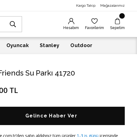
Kargo Takip
Mağazalarımız
Hesabım
Favorilerim
Sepetim
Oyuncak
Stanley
Outdoor
riends Su Parkı 41720
00 TL
Gelince Haber Ver
e.com.tr’den satın aldığınız tüm ürünler
1-3 iş günü
içerisinde