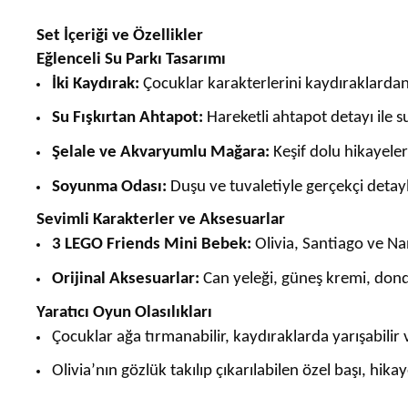
Set İçeriği ve Özellikler
Eğlenceli Su Parkı Tasarımı
İki Kaydırak:
Çocuklar karakterlerini kaydıraklardan 
Su Fışkırtan Ahtapot:
Hareketli ahtapot detayı ile s
Şelale ve Akvaryumlu Mağara:
Keşif dolu hikayeler 
Soyunma Odası:
Duşu ve tuvaletiyle gerçekçi detayla
Sevimli Karakterler ve Aksesuarlar
3 LEGO Friends Mini Bebek:
Olivia, Santiago ve Na
Orijinal Aksesuarlar:
Can yeleği, güneş kremi, dond
Yaratıcı Oyun Olasılıkları
Çocuklar ağa tırmanabilir, kaydıraklarda yarışabilir
Olivia’nın gözlük takılıp çıkarılabilen özel başı, hika