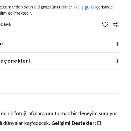
e.com.tr’den satın aldığınız tüm ürünler
1-3 iş günü
içerisinde
lim edilmektedir.
edava
ar
Seçenekleri
, minik fotoğrafçılara unutulmaz bir deneyim sunuyor.
klı dünyalar keşfedecek.
Gelişimi Destekler:
El