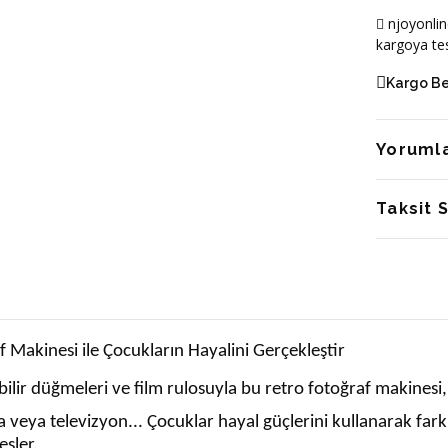
njoyonlin
kargoya tes
Kargo B
Yoruml
Taksit 
 Makinesi ile Çocukların Hayalini Gerçekleştir
ilir düğmeleri ve film rulosuyla bu retro fotoğraf makinesi
veya televizyon... Çocuklar hayal güçlerini kullanarak far
esler.