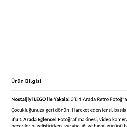
Ürün Bilgisi
Nostaljiyi LEGO ile Yakala!
3'ü 1 Arada Retro Fotoğraf
Çocukluğunuza geri dönün! Hareket eden lensi, basılab
3'ü 1 Arada Eğlence!
Fotoğraf makinesi, video kamera 
becerilerini geliştirirken, yaratıcılığı ve hayal gücünü b