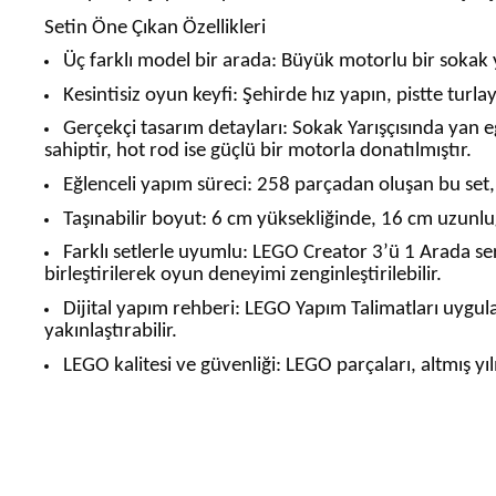
Setin Öne Çıkan Özellikleri
Üç farklı model bir arada
: Büyük motorlu bir sokak ya
Kesintisiz oyun keyfi
: Şehirde hız yapın, pistte turla
Gerçekçi tasarım detayları
: Sokak Yarışçısında yan e
sahiptir, hot rod ise güçlü bir motorla donatılmıştır.
Eğlenceli yapım süreci
: 258 parçadan oluşan bu set, 
Taşınabilir boyut
: 6 cm yüksekliğinde, 16 cm uzunluğ
Farklı setlerle uyumlu
: LEGO Creator 3’ü 1 Arada ser
birleştirilerek oyun deneyimi zenginleştirilebilir.
Dijital yapım rehberi
: LEGO Yapım Talimatları uygula
yakınlaştırabilir.
LEGO kalitesi ve güvenliği
: LEGO parçaları, altmış yı