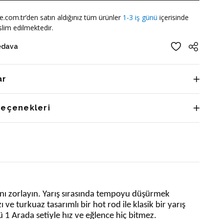
e.com.tr’den satın aldığınız tüm ürünler
1-3 iş günü
içerisinde
lim edilmektedir.
edava
ar
Seçenekleri
rını zorlayın. Yarış sırasında tempoyu düşürmek
 ve turkuaz tasarımlı bir hot rod ile klasik bir yarış
 1 Arada setiyle hız ve eğlence hiç bitmez.