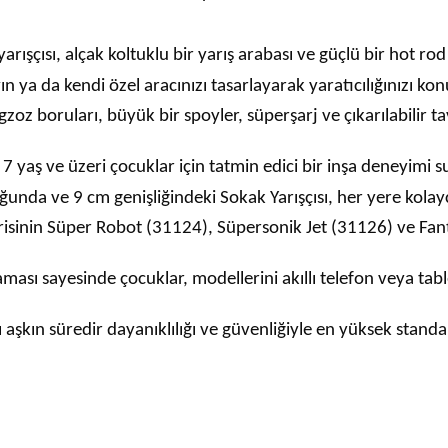
rışçısı, alçak koltuklu bir yarış arabası ve güçlü bir hot rod
yın ya da kendi özel aracınızı tasarlayarak yaratıcılığınızı ko
gzoz boruları, büyük bir spoyler, süperşarj ve çıkarılabilir t
7 yaş ve üzeri çocuklar için tatmin edici bir inşa deneyimi s
unda ve 9 cm genişliğindeki Sokak Yarışçısı, her yere kolayca
isinin Süper Robot (31124), Süpersonik Jet (31126) ve Fanta
ması sayesinde çocuklar, modellerini akıllı telefon veya tabl
lı aşkın süredir dayanıklılığı ve güvenliğiyle en yüksek stand