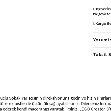
njoyonlin
kargoya tes
Kargo B
Yoruml
Taksit 
üçlü Sokak Yarışçısının direksiyonuna geçin ve hızın sınırla
rerek pistlerde üstünlük sağlayabilirsiniz. Dilerseniz kırmızı
a ederek kendi maceranızı yaratabilirsiniz. LEGO Creator 3’ü