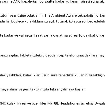
ryası ile ANC kapalıyken 50 saatte kadar kullanım süresi sunarak g
k tutun ve müziğe odaklanın. The Ambient Aware teknolojisi, ortam
irilir, böylece kulaklıklarınızı açık tutarak kolayca sohbet edebili
e kadar ve yalnızca 4 saat şarjla oynatma süresi10 dakika! Çıkarı
nızı sağlar. Tabletinizdeki videodan cep telefonunuzdaki aramaya 
 yastıkları, kulaklıkları uzun süre rahatlıkla kullanın, kulaklığın
meye alınır ve geri taktığınızda tekrar çalmaya başlar.
60NC kulaklık sesi ve özellikler My JBL Headphones ücretsiz Uygulamas