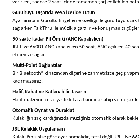
verirken, sadece 2 saat içinde tamamen şarj edilebilen bata
Gürültüyü Dışarıda veya İçeride Tutun
Ayarlanabilir Gürültü Engelleme özelliği ile gürültüyü uza
sağlarken TalkThru ile müzik alçaltılır ve konuşmanızı güçlend
50 saate kadar Pil Ömrü (ANC Kapalıyken)
JBL Live 660BT ANC kapalıyken 50 saat, ANC açıkken 40 saat
etmenizi sağlar.
Multi-Point Bağlantılar
Bir Bluetooth® cihazından diğerine zahmetsizce geçiş yapma
kaçırmazsınız.
Hafif, Rahat ve Katlanabilir Tasarım
Hafif malzemeler ve yastıklı kafa bandına sahip yumuşak kulak
Otomatik Oynat ve Duraklat
Kulaklığınızı çıkardığınızda müziğiniz otomatik olarak bekle
JBL Kulaklık Uygulamam
Kulaklığınız size göre ayarlanmalıdır, tersi değil. JBL Live 6