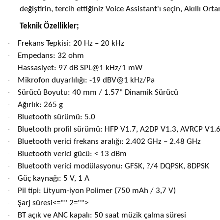
değiştirin, tercih ettiğiniz Voice Assistant'ı seçin, Akıllı Or
Teknik Özellikler;
Frekans Tepkisi: 20 Hz – 20 kHz
·
Empedans: 32 ohm
·
Hassasiyet: 97 dB SPL@1 kHz/1 mW
·
Mikrofon duyarlılığı: -19 dBV@1 kHz/Pa
·
Sürücü Boyutu: 40 mm / 1.57" Dinamik Sürücü
·
Ağırlık: 265 g
·
Bluetooth sürümü: 5.0
·
Bluetooth profil sürümü: HFP V1.7, A2DP V1.3, AVRCP V1.
·
Bluetooth verici frekans aralığı: 2.402 GHz – 2.48 GHz
·
Bluetooth verici gücü: < 13 dBm
·
Bluetooth verici modülasyonu: GFSK, ?/4 DQPSK, 8DPSK
·
Güç kaynağı: 5 V, 1 A
·
Pil tipi: Lityum-iyon Polimer (750 mAh / 3,7 V)
·
Şarj süresi<="" 2="">
·
BT açık ve ANC kapalı: 50 saat müzik çalma süresi
·