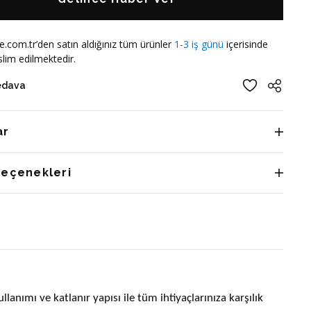
e.com.tr’den satın aldığınız tüm ürünler
1-3 iş günü
içerisinde
lim edilmektedir.
edava
ar
Seçenekleri
anımı ve katlanır yapısı ile tüm ihtiyaçlarınıza karşılık