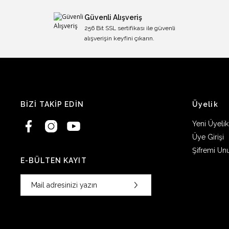
Güvenli Alışveriş
256 Bit SSL sertifikası ile güvenli
alışverişin keyfini çıkarın.
BİZİ TAKİP EDİN
Üyelik
Yeni Üyelik
Üye Girişi
Şifremi Un
E-BÜLTEN KAYIT