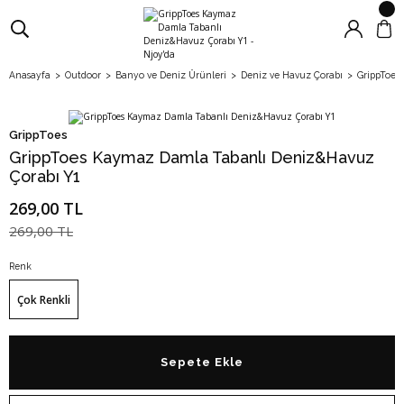
Anasayfa
Outdoor
Banyo ve Deniz Ürünleri
Deniz ve Havuz Çorabı
GrippToes
GrippToes
GrippToes Kaymaz Damla Tabanlı Deniz&Havuz
Çorabı Y1
269,00 TL
269,00 TL
Renk
Çok Renkli
Sepete Ekle