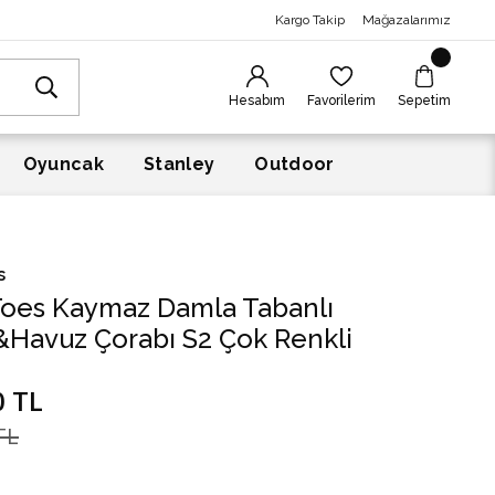
Kargo Takip
Mağazalarımız
Hesabım
Favorilerim
Sepetim
Oyuncak
Stanley
Outdoor
s
Toes Kaymaz Damla Tabanlı
&Havuz Çorabı S2 Çok Renkli
0 TL
TL