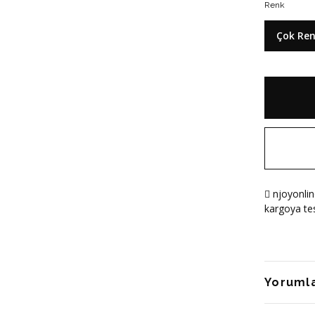
Renk
Çok Ren
njoyonlin
kargoya tes
Yoruml