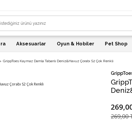
era
Aksesuarlar
Oyun & Hobiler
Pet Shop
GrippToes Kaymaz Damla Tabanlı Deniz&Havuz Çorabı S2 Çok Renkli
GrippToe
Gripp
Deniz
269,0
269,00 