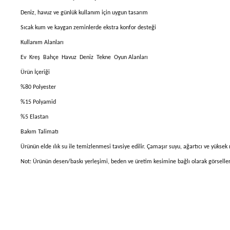
Deniz, havuz ve günlük kullanım için uygun tasarım
Sıcak kum ve kaygan zeminlerde ekstra konfor desteği
Kullanım Alanları
Ev Kreş Bahçe Havuz Deniz Tekne Oyun Alanları
Ürün İçeriği
%80 Polyester
%15 Polyamid
%5 Elastan
Bakım Talimatı
Ürünün elde ılık su ile temizlenmesi tavsiye edilir. Çamaşır suyu, ağartıcı ve yüksek
Not: Ürünün desen/baskı yerleşimi, beden ve üretim kesimine bağlı olarak görsellerde