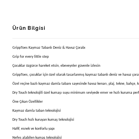
Ürün Bilgisi
GrippToes Kaymaz Tabanlı Deniz & Havuz Çorabı
Grip for every little step
Çocuklar özgürce hareket etsin, ebeveynler güvenle izlesin
GrippToes, çocuklar için özel olarak tasarlanmış kaymaz tabanlı deniz ve havuz çorab
Özel reçine bazlı kaymaz damla tabanı sayesinde havuz kenarı, plaj, tekne, bahçe, kr
Dry Touch teknolojili özel kumaşı suyu minimum seviyede emer ve hızlı kuruma perfor
Öne Çıkan Özellikler
Kaymaz damla taban teknolojisi
Dry Touch hızlı kuruyan kumaş teknolojisi
Hafif, esnek ve konforlu yapı
Nefes alabilen kumaş teknolojisi