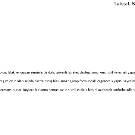
Taksit 
ıdır. Islak ve kaygan zeminlerde daha güvenli hareket desteği sunarken, hafif ve esnek yapıs
eş ve oyun alanlarında ekstra tutuş hissi sunar. Çorap formundaki ergonomik yapısı sayesinde
mansı sunar. Böylece kullanım sonrası uzun süreli ıslaklık hissini azaltarak konforlu kullan