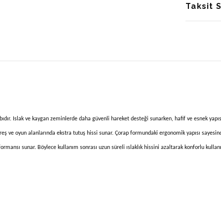
Taksit 
ıdır. Islak ve kaygan zeminlerde daha güvenli hareket desteği sunarken, hafif ve esnek yapıs
eş ve oyun alanlarında ekstra tutuş hissi sunar. Çorap formundaki ergonomik yapısı sayesinde
mansı sunar. Böylece kullanım sonrası uzun süreli ıslaklık hissini azaltarak konforlu kullan