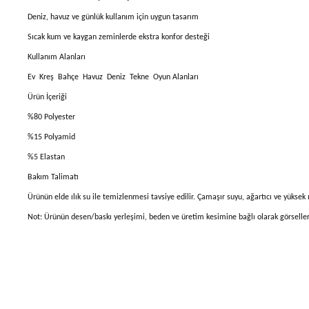
Deniz, havuz ve günlük kullanım için uygun tasarım
Sıcak kum ve kaygan zeminlerde ekstra konfor desteği
Kullanım Alanları
Ev Kreş Bahçe Havuz Deniz Tekne Oyun Alanları
Ürün İçeriği
%80 Polyester
%15 Polyamid
%5 Elastan
Bakım Talimatı
Ürünün elde ılık su ile temizlenmesi tavsiye edilir. Çamaşır suyu, ağartıcı ve yüksek
Not: Ürünün desen/baskı yerleşimi, beden ve üretim kesimine bağlı olarak görsellerde