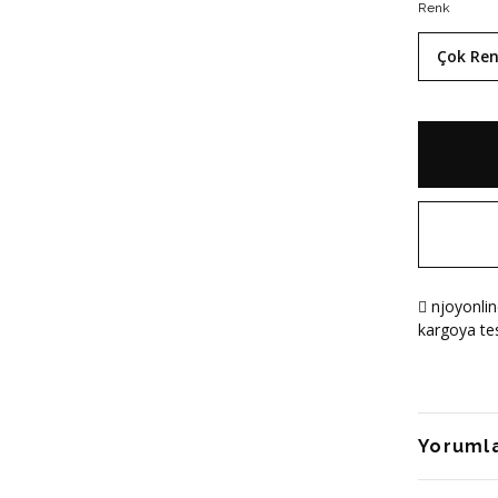
Renk
Çok Ren
njoyonlin
kargoya tes
Yoruml