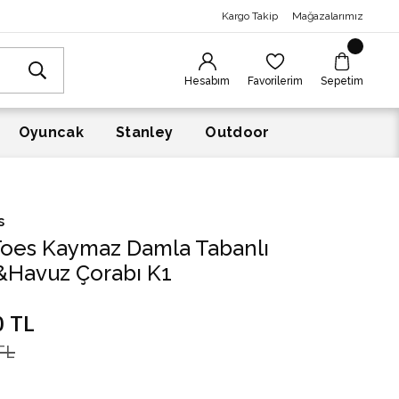
Kargo Takip
Mağazalarımız
Hesabım
Favorilerim
Sepetim
Oyuncak
Stanley
Outdoor
s
Toes Kaymaz Damla Tabanlı
&Havuz Çorabı K1
0 TL
TL