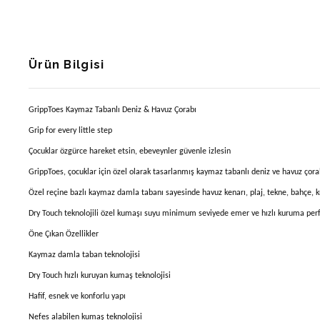
Ürün Bilgisi
GrippToes Kaymaz Tabanlı Deniz & Havuz Çorabı
Grip for every little step
Çocuklar özgürce hareket etsin, ebeveynler güvenle izlesin
GrippToes, çocuklar için özel olarak tasarlanmış kaymaz tabanlı deniz ve havuz çorab
Özel reçine bazlı kaymaz damla tabanı sayesinde havuz kenarı, plaj, tekne, bahçe, kr
Dry Touch teknolojili özel kumaşı suyu minimum seviyede emer ve hızlı kuruma perfor
Öne Çıkan Özellikler
Kaymaz damla taban teknolojisi
Dry Touch hızlı kuruyan kumaş teknolojisi
Hafif, esnek ve konforlu yapı
Nefes alabilen kumaş teknolojisi