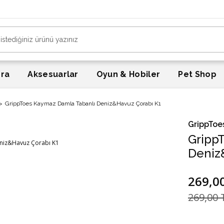
era
Aksesuarlar
Oyun & Hobiler
Pet Shop
GrippToes Kaymaz Damla Tabanlı Deniz&Havuz Çorabı K1
GrippToe
Gripp
Deniz
269,0
269,00 