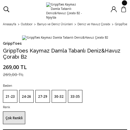
Anasayfa
Outdoor
Banyo ve Deniz Ürünleri
Deniz ve Havuz Çorabı
GrippToes
GrippToes
GrippToes Kaymaz Damla Tabanlı Deniz&Havuz
Çorabı B2
269,00 TL
269,00 TL
Beden
21-23
24-26
27-29
30-32
33-35
Renk
Çok Renkli