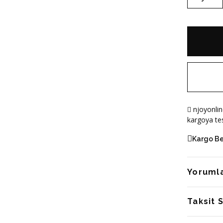
njoyonlin
kargoya tes
Kargo B
Yoruml
Taksit 