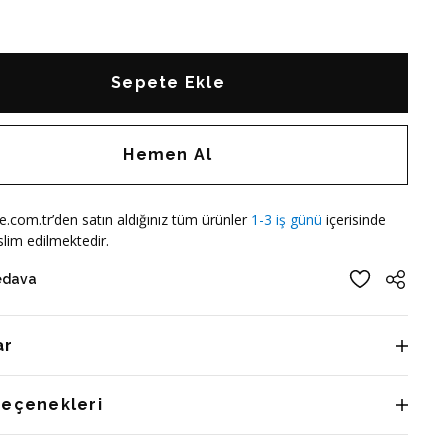
Sepete Ekle
Hemen Al
e.com.tr’den satın aldığınız tüm ürünler
1-3 iş günü
içerisinde
lim edilmektedir.
edava
ar
Seçenekleri