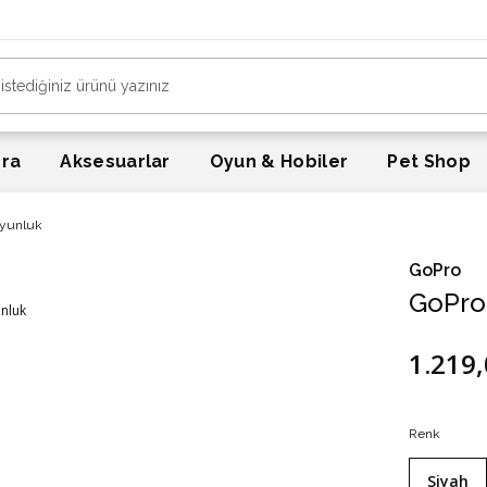
era
Aksesuarlar
Oyun & Hobiler
Pet Shop
oyunluk
GoPro
GoPro 
1.219,
Renk
Siyah