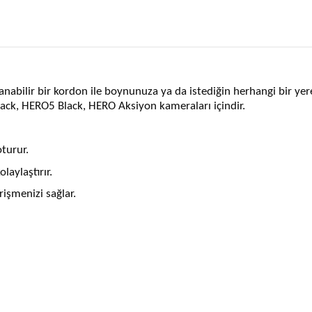
lanabilir bir kordon ile boynunuza ya da istediğin herhangi bir yere 
ck, HERO5 Black, HERO Aksiyon kameraları içindir.
turur.
aylaştırır.
işmenizi sağlar.