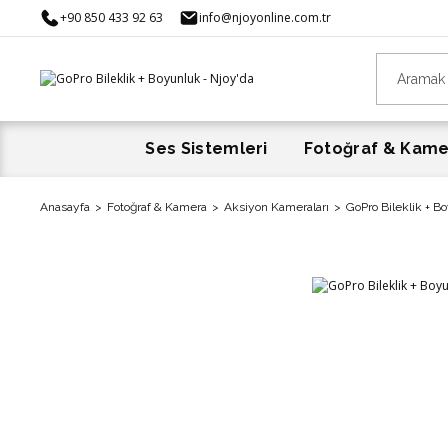
+90 850 433 92 63
info@njoyonline.com.tr
Ses Sistemleri
Fotoğraf & Kam
Anasayfa
Fotoğraf & Kamera
Aksiyon Kameraları
GoPro Bileklik + B