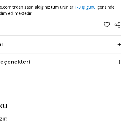
e.com.tr’den satın aldığınız tüm ürünler
1-3 iş günü
içerisinde
lim edilmektedir.
ar
Seçenekleri
ku
ır!