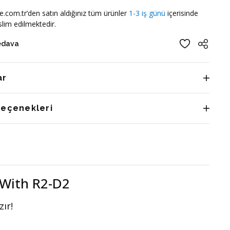
e.com.tr’den satın aldığınız tüm ürünler
1-3 iş günü
içerisinde
lim edilmektedir.
edava
ar
Seçenekleri
 With R2-D2
ır!