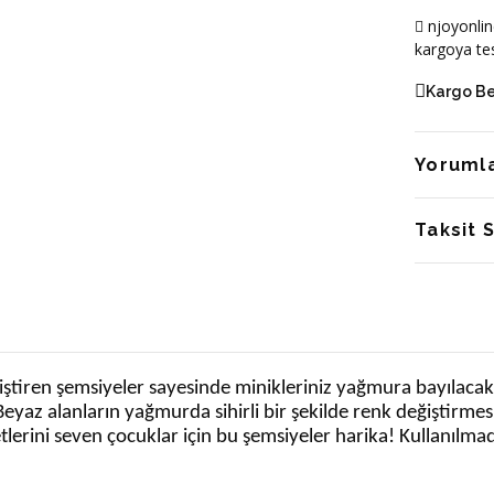
njoyonlin
kargoya tes
Kargo B
Yoruml
Taksit 
ğiştiren şemsiyeler sayesinde minikleriniz yağmura bayılacak
 Beyaz alanların yağmurda sihirli bir şekilde renk değiştir
lerini seven çocuklar için bu şemsiyeler harika! Kullanılmadı