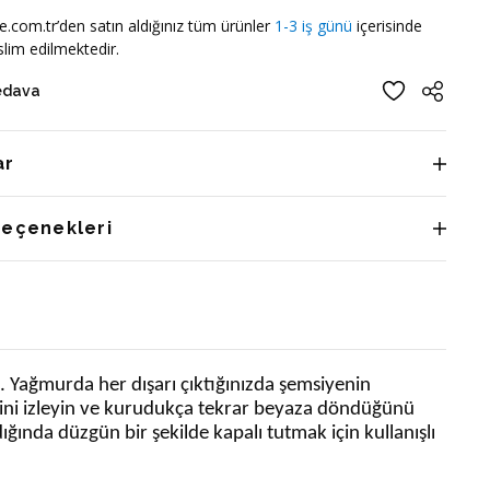
e.com.tr’den satın aldığınız tüm ürünler
1-3 iş günü
içerisinde
lim edilmektedir.
edava
ar
Seçenekleri
. Yağmurda her dışarı çıktığınızda şemsiyenin
mesini izleyin ve kurudukça tekrar beyaza döndüğünü
ğında düzgün bir şekilde kapalı tutmak için kullanışlı