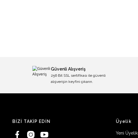
Güvenli Alışveriş
256 Bit SSL sertifikası ile güvenli
alışverişin keyfini çıkarın.
BİZİ TAKİP EDİN
Üyelik
Yeni Üyelik