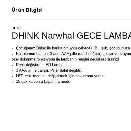
Ürün Bilgisi
DHINK
DHINK Narwhal GECE LAMB
Çocuğunuz Dhink ile harika bir uyku çekecek! Bu ışık, çocuğunuza y
Bukalemun Lamba, 3 adet AAA pille (dahil değildir) çalışır ve 3 ayar
özel dokunma fonksiyonu ile lambanın rengini değiştirebilirsiniz!
Renk değiştiren LED Lamba
3 AAA pil ile çalışır. Piller dahil değildir.
LED renk modunu değiştirmek için dokunman yeterli
15 dakika sonra kapanma modu