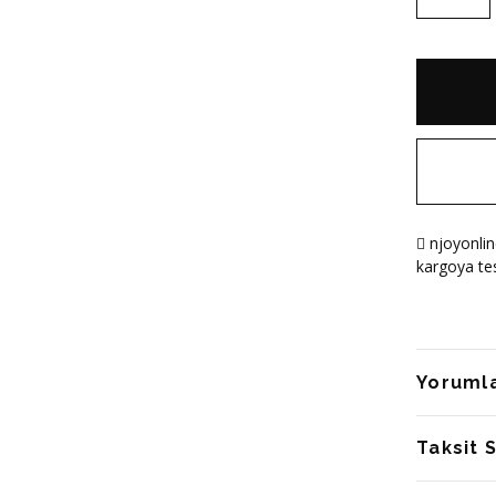
njoyonlin
kargoya tes
Yoruml
Taksit 