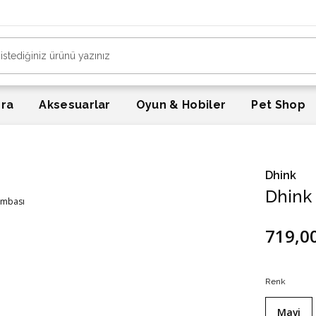
era
Aksesuarlar
Oyun & Hobiler
Pet Shop
ı
Dhink
Dhink
719,0
Renk
Mavi