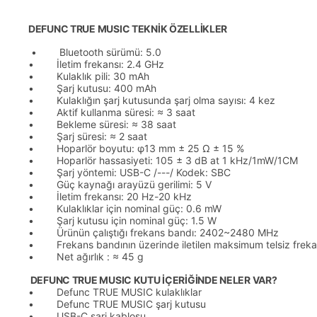
DEFUNC TRUE MUSIC TEKNİK ÖZELLİKLER
• Bluetooth sürümü: 5.0
• İletim frekansı: 2.4 GHz
• Kulaklık pili: 30 mAh
• Şarj kutusu: 400 mAh
• Kulaklığın şarj kutusunda şarj olma sayısı: 4 kez
• Aktif kullanma süresi: ≈ 3 saat
• Bekleme süresi: ≈ 38 saat
• Şarj süresi: ≈ 2 saat
• Hoparlör boyutu: φ13 mm ± 25 Ω ± 15 %
• Hoparlör hassasiyeti: 105 ± 3 dB at 1 kHz/1mW/1CM
• Şarj yöntemi: USB-C /---/ Kodek: SBC
• Güç kaynağı arayüzü gerilimi: 5 V
• İletim frekansı: 20 Hz-20 kHz
• Kulaklıklar için nominal güç: 0.6 mW
• Şarj kutusu için nominal güç: 1.5 W
• Ürünün çalıştığı frekans bandı: 2402~2480 MHz
• Frekans bandının üzerinde iletilen maksimum telsiz frek
• Net ağırlık : ≈ 45 g
DEFUNC TRUE MUSIC KUTU İÇERİĞİNDE NELER VAR?
• Defunc TRUE MUSIC kulaklıklar
• Defunc TRUE MUSIC şarj kutusu
• USB-C şarj kablosu