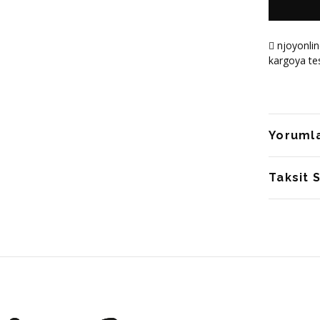
njoyonlin
kargoya tes
Yoruml
Taksit 