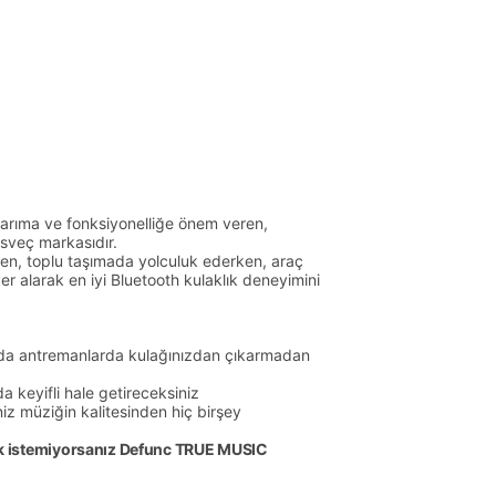
sarıma ve fonksiyonelliğe önem veren,
 İsveç markasıdır.
ken, toplu taşımada yolculuk ederken, araç
r alarak en iyi Bluetooth kulaklık deneyimini
mpoda antremanlarda kulağınızdan çıkarmadan
 keyifli hale getireceksiniz
iz müziğin kalitesinden hiç birşey
mek istemiyorsanız Defunc TRUE MUSIC