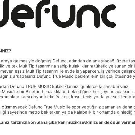
INIZ?
ir araya gelmesiyle doğmuş Defunc, adından da anlaşılacağı üzere ta
ilk ve tek MultiTip tasarımına sahip kulaklıklarını tüketiciye sunan bir
eyen eşsiz MultiTip tasarımı ile evde iş yaparken, iş yerinde çalışır
ğınız arkadaşınız Defunc True Music beklentilerinizin çok ötesinde ye
madan Defunc TRUE MUSIC kulaklıklarınızı günlerce kullanabilirsiniz.
 Music’te bir Bluetooth kulaklıktan beklediğiniz her şeyi bulacaksınız.
 sıçramalara karşı dayanıklıdır. Yelken, koşu, tenis ya da yüksek te
an düşmeyecek Defunc True Music ile spor yaptığınız zamanları daha da
lliği sayesinde metro beklerken ya da kalabalık bir ortamda dinlediğin
rsanız, tarzınızla ön plana çıkarken müzik zevkinizden de ödün ver