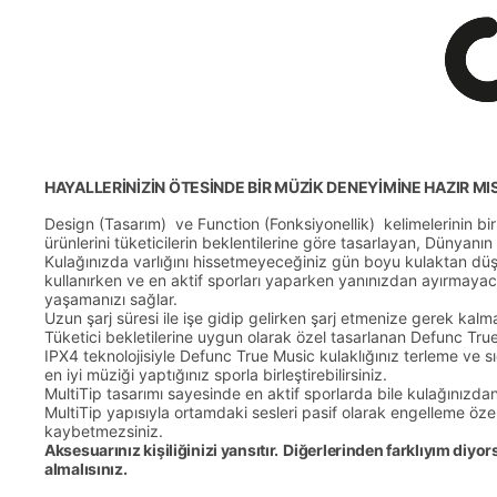
HAYALLERİNİZİN ÖTESİNDE BİR MÜZİK DENEYİMİNE HAZIR MIS
Design (Tasarım) ve Function (Fonksiyonellik) kelimelerinin b
ürünlerini tüketicilerin beklentilerine göre tasarlayan, Dünyanın 
Kulağınızda varlığını hissetmeyeceğiniz gün boyu kulaktan düşm
kullanırken ve en aktif sporları yaparken yanınızdan ayırmayaca
yaşamanızı sağlar.
Uzun şarj süresi ile işe gidip gelirken şarj etmenize gerek kal
Tüketici bekletilerine uygun olarak özel tasarlanan Defunc True
IPX4 teknolojisiyle Defunc True Music kulaklığınız terleme ve
en iyi müziği yaptığınız sporla birleştirebilirsiniz.
MultiTip tasarımı sayesinde en aktif sporlarda bile kulağınızd
MultiTip yapısıyla ortamdaki sesleri pasif olarak engelleme öze
kaybetmezsiniz.
Aksesuarınız kişiliğinizi yansıtır.
Diğerlerinden farklıyım diyo
almalısınız.