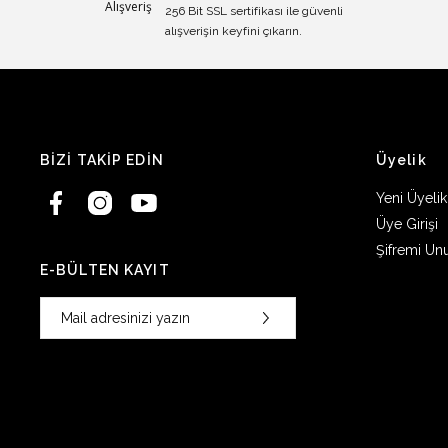
256 Bit SSL sertifikası ile güvenli
alışverişin keyfini çıkarın.
BİZİ TAKİP EDİN
Üyelik
Yeni Üyelik
Üye Girişi
Şifremi Un
E-BÜLTEN KAYIT