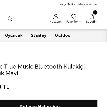
Kargo Takip
Mağazalarımız
Hesabım
Favorilerim
Sepetim
Oyuncak
Stanley
Outdoor
 True Music Bluetooth Kulakiçi
ık Mavi
0 TL
Gelince Haber Ver