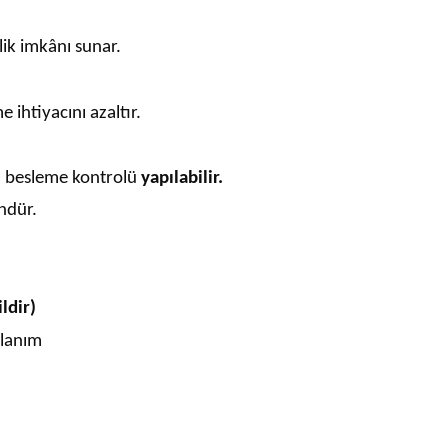
lik imkânı sunar.
 ihtiyacını azaltır.
el besleme kontrolü
yapılabilir.
ndür.
ldir)
llanım