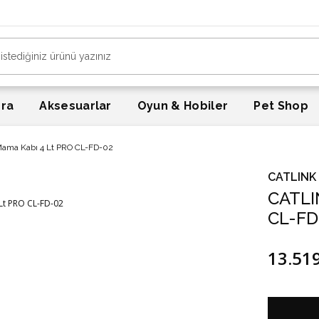
era
Aksesuarlar
Oyun & Hobiler
Pet Shop
ama Kabı 4 Lt PRO CL-FD-02
CATLINK
CATLI
CL-FD
13.51