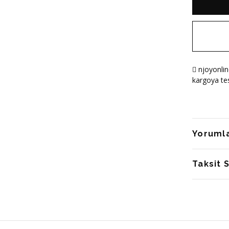
njoyonlin
kargoya tes
Yoruml
Taksit 