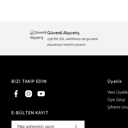
Güvenli Alışveriş
256 Bit SSL sertifikası ile güvenli
alışverişin keyfini çıkarın.
BİZİ TAKİP EDİN
Üyelik
Yeni Üyelik
Üye Girişi
Şifremi Un
E-BÜLTEN KAYIT