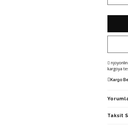
njoyonlin
kargoya tes
Kargo B
Yoruml
Taksit 