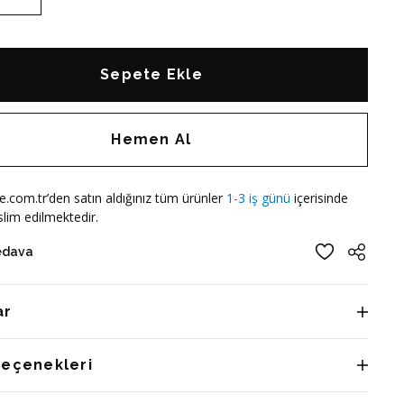
Sepete Ekle
Hemen Al
e.com.tr’den satın aldığınız tüm ürünler
1-3 iş günü
içerisinde
lim edilmektedir.
edava
ar
Seçenekleri