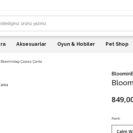
era
Aksesuarlar
Oyun & Hobiler
Pet Shop
Bloominbag Çapraz Çanta
Bloomin
Bloom
849,0
Renk
Calm W