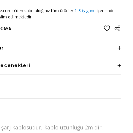
e.com.tr’den satın aldığınız tüm ürünler
1-3 iş günü
içerisinde
lim edilmektedir.
edava
ar
Seçenekleri
e şarj kablosudur, kablo uzunluğu 2m dir.