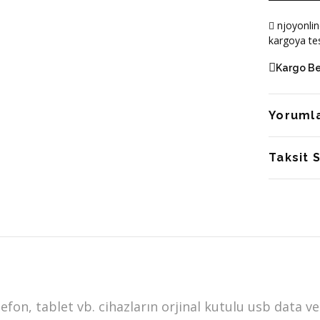
njoyonlin
kargoya tes
Kargo B
Yoruml
Taksit 
efon, tablet vb. cihazların orjinal kutulu usb data v