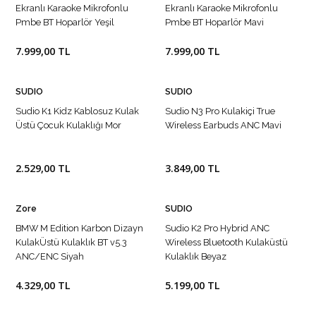
Ekranlı Karaoke Mikrofonlu
Ekranlı Karaoke Mikrofonlu
Pmbe BT Hoparlör Yeşil
Pmbe BT Hoparlör Mavi
7.999,00 TL
7.999,00 TL
SUDIO
SUDIO
Sudio K1 Kidz Kablosuz Kulak
Sudio N3 Pro Kulakiçi True
Üstü Çocuk Kulaklığı Mor
Wireless Earbuds ANC Mavi
2.529,00 TL
3.849,00 TL
Zore
SUDIO
BMW M Edition Karbon Dizayn
Sudio K2 Pro Hybrid ANC
KulakÜstü Kulaklık BT v5.3
Wireless Bluetooth Kulaküstü
ANC/ENC Siyah
Kulaklık Beyaz
4.329,00 TL
5.199,00 TL