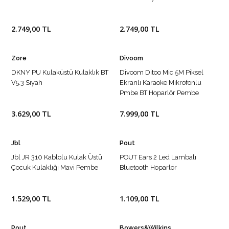
2.749,00 TL
2.749,00 TL
Zore
Divoom
DKNY PU Kulaküstü Kulaklık BT
Divoom Ditoo Mic 5M Piksel
V5.3 Siyah
Ekranlı Karaoke Mikrofonlu
Pmbe BT Hoparlör Pembe
3.629,00 TL
7.999,00 TL
Jbl
Pout
Jbl JR 310 Kablolu Kulak Üstü
POUT Ears 2 Led Lambalı
Çocuk Kulaklığı Mavi Pembe
Bluetooth Hoparlör
1.529,00 TL
1.109,00 TL
Pout
Bowers&Wilkins