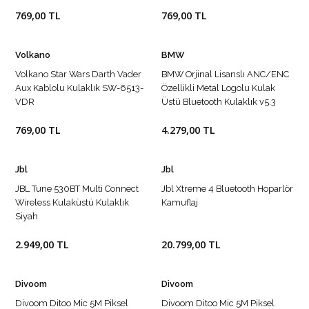
769,00 TL
769,00 TL
Volkano
BMW
Volkano Star Wars Darth Vader
BMW Orjinal Lisanslı ANC/ENC
Aux Kablolu Kulaklık SW-6513-
Özellikli Metal Logolu Kulak
VDR
Üstü Bluetooth Kulaklık v5.3
Siyah
769,00 TL
4.279,00 TL
Jbl
Jbl
JBL Tune 530BT Multi Connect
Jbl Xtreme 4 Bluetooth Hoparlör
Wireless Kulaküstü Kulaklık
Kamuflaj
Siyah
2.949,00 TL
20.799,00 TL
Divoom
Divoom
Divoom Ditoo Mic 5M Piksel
Divoom Ditoo Mic 5M Piksel